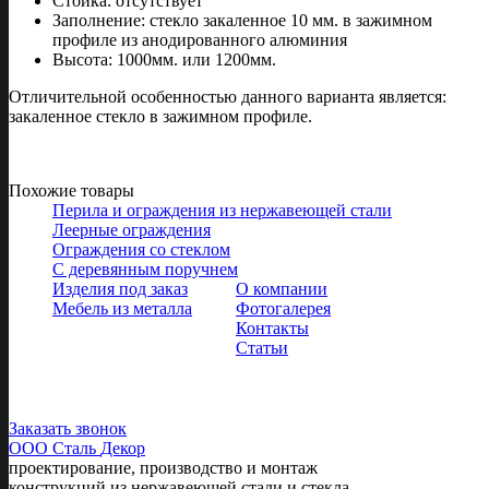
Стойка:
отсутствует
Заполнение:
стекло закаленное 10 мм. в зажимном
профиле из анодированного алюминия
Высота:
1000мм. или 1200мм.
Отличительной особенностью данного варианта является:
закаленное стекло в зажимном профиле.
Похожие товары
Перила и ограждения из нержавеющей стали
Леерные ограждения
Ограждения со стеклом
С деревянным поручнем
Изделия под заказ
О компании
Мебель из металла
Фотогалерея
Контакты
Статьи
Следите за
нами:
Заказать звонок
ООО Сталь
Декор
проектирование, производство и монтаж
конструкций из нержавеющей стали и стекла