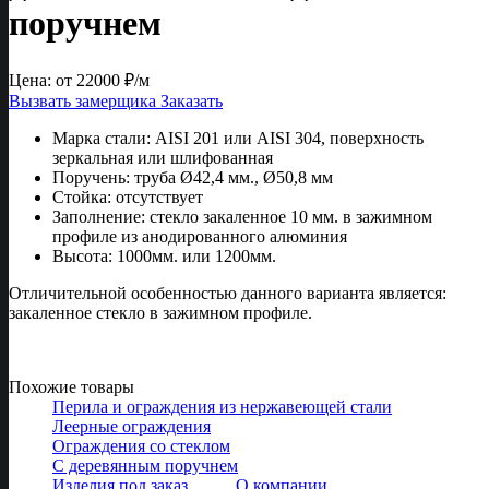
поручнем
Цена: от
22000
₽/м
Вызвать замерщика
Заказать
Марка стали:
AISI 201 или AISI 304, поверхность
зеркальная или шлифованная
Поручень:
труба Ø42,4 мм., Ø50,8 мм
Стойка:
отсутствует
Заполнение:
стекло закаленное 10 мм. в зажимном
профиле из анодированного алюминия
Высота:
1000мм. или 1200мм.
Отличительной особенностью данного варианта является:
закаленное стекло в зажимном профиле.
Похожие товары
Перила и ограждения из нержавеющей стали
Леерные ограждения
Ограждения со стеклом
С деревянным поручнем
Изделия под заказ
О компании