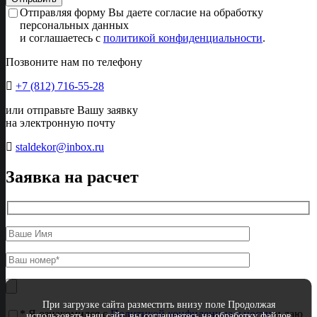
Отправляя форму Вы даете согласие на обработку
персональных данных
и соглашаетесь с
политикой конфиденциальности
.
Позвоните нам по телефону
+7 (812) 716-55-28
или отправьте Вашу заявку
на электронную почту
staldekor@inbox.ru
Заявка на расчет
При загрузке сайта разместить внизу поле Продолжая
* Я ознакомился с
Политикой конфиденциальности
и даю
использовать наш сайт, вы соглашаетесь на обработку файлов