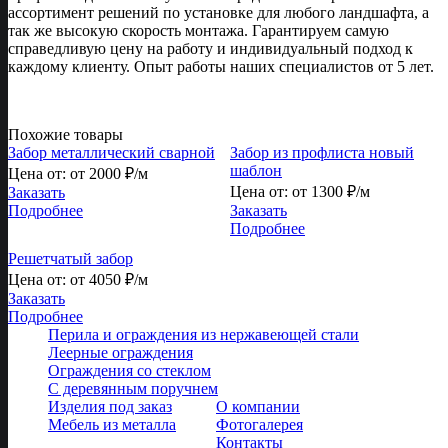
ассортимент решений по установке для любого ландшафта, а
так же высокую скорость монтажа. Гарантируем самую
справедливую цену на работу и индивидуальный подход к
каждому клиенту. Опыт работы наших специалистов от 5 лет.
Похожие товары
Забор металлический сварной
Забор из профлиста новый
шаблон
Цена от:
от 2000
₽/м
Цена от:
от 1300
₽/м
Заказать
Подробнее
Заказать
Подробнее
Решетчатый забор
Цена от:
от 4050
₽/м
Заказать
Подробнее
Перила и ограждения из нержавеющей стали
Леерные ограждения
Ограждения со стеклом
С деревянным поручнем
Изделия под заказ
О компании
Мебель из металла
Фотогалерея
Контакты