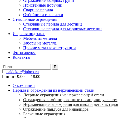
Ограждение входных групп
Пристенные поручни
Сварные перила
Отбойники и калитки
Стеклянные ограждения
Стеклянные перила для лестниц
Стеклянные перила для маршевых лестниц
Изделия под заказ
Мебель из металла
Заборы из металла
Прочие металлоконструкции
Фотогалерея
Контакты
staldekor@inbox.ru
пн-пт 9:00 — 18:00
О компании
Перила и ограждения из нержавеющей стали
Леерные ограждения из нержавеющей стали
Ограждения комбинированные по индивидуальном
Нержавеющие ограждения для школ и детских садо
Ограждение пандуса для инвалидов
Балконные ограждения