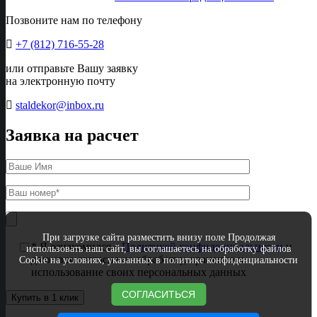
Позвоните нам по телефону
+7 (812) 716-55-28
или отправьте Вашу заявку
на электронную почту
staldekor@inbox.ru
Заявка на расчет
При загрузке сайта разместить внизу поле Продолжая
* Я ознакомился с
Политикой конфиденциальности
и
использовать наш сайт, вы соглашаетесь на обработку файлов
даю свое согласие на обработку, хранение и
Cookie на условиях, указанных в политике конфиденциальности
использование своих персональных данных
СОГЛАСИТЬСЯ