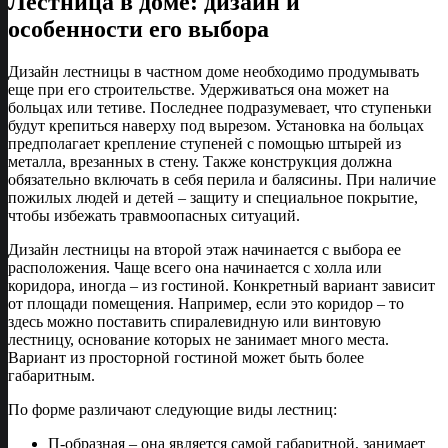
Лестница в доме: дизайн и
особенности его выбора
Дизайн лестницы в частном доме необходимо продумывать
еще при его строительстве. Удерживаться она может на
больцах или тетиве. Последнее подразумевает, что ступеньки
будут крепиться наверху под вырезом. Установка на больцах
предполагает крепление ступеней с помощью штырей из
металла, врезанных в стену. Также конструкция должна
обязательно включать в себя перила и балясины. При наличие
пожилых людей и детей – защиту и специальное покрытие,
чтобы избежать травмоопасных ситуаций.
Дизайн лестницы на второй этаж начинается с выбора ее
расположения. Чаще всего она начинается с холла или
коридора, иногда – из гостиной. Конкретный вариант зависит
от площади помещения. Например, если это коридор – то
здесь можно поставить спиралевидную или винтовую
лестницу, основание которых не занимает много места.
Вариант из просторной гостиной может быть более
габаритным.
По форме различают следующие виды лестниц:
П-образная – она является самой габаритной, занимает